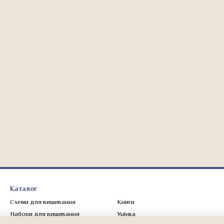
Каталог
Схеми для вишивання
Книги
Набори для вишивання
Уцінка