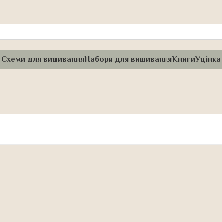
Схеми для вишивання
Набори для вишивання
Книги
Уцінка