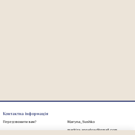
Контактна інформація
Maryna_Sushko
Передзвонити вам?
markiza.angelow@gmail.com