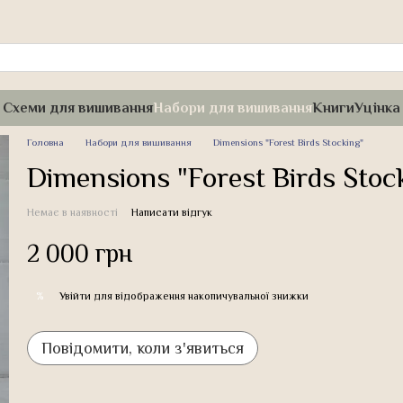
Схеми для вишивання
Набори для вишивання
Книги
Уцінка
Головна
Набори для вишивання
Dimensions "Forest Birds Stocking"
Dimensions "Forest Birds Stoc
Немає в наявності
Написати відгук
2 000 грн
Увійти
для відображення накопичувальної знижки
%
Повідомити, коли з'явиться