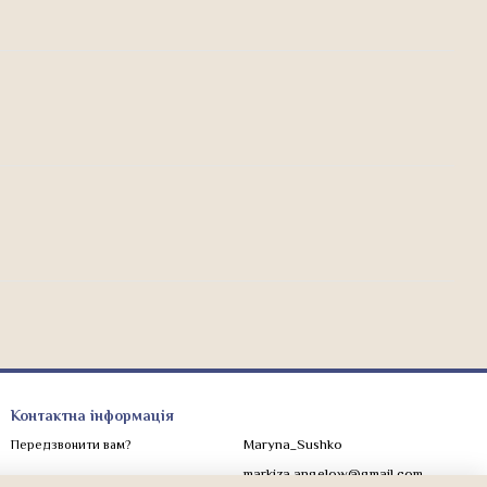
Контактна інформація
Maryna_Sushko
Передзвонити вам?
markiza.angelow@gmail.com