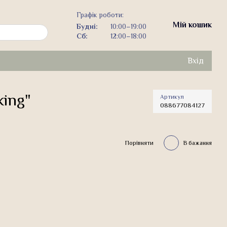
Графік роботи:
Мій кошик
Будні:
10:00–19:00
Сб:
12:00–18:00
Вхід
king"
Артикул
088677084127
Порівняти
В бажання