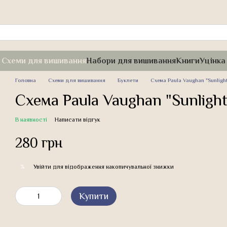
Схеми для вишивання
Набори для вишивання
Книги
Уцінка
Головна
Схеми для вишивання
Буклети
Схема Paula Vaughan "Sunlight
Схема Paula Vaughan "Sunlight
В наявності
Написати відгук
280 грн
Увійти
для відображення накопичувальної знижки
%
Купити