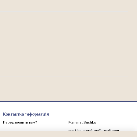
Контактна інформація
Maryna_Sushko
Передзвонити вам?
markiza.angelow@gmail.com