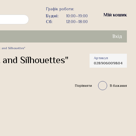
Графік роботи:
Мій кошик
Будні:
10:00–19:00
Сб:
12:00–18:00
Вхід
 and Silhouettes"
 and Silhouettes"
Артикул
028906009804
Порівняти
В бажання