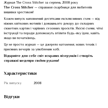
Журнал The Cross Stitcher за серпень 2008 року
The Cross Stitcher
— справжня скарбниця для любителів
вишивки хрестиком!
Кожен випуск наповнений десятками ексклюзивних схем — від
ніжних квіткових мотивів і домашнього декору до складних
сюжетних картин і чарівних сезонних проєктів. Якісні схеми, чіткі
інструкції та поради допоможуть втілити будь-яку ідею, навіть
якщо ви початківець.
Це не просто журнал — це джерело натхнення, нових технік і
приємних вечорів за улюбленим хобі.
Відкрийте для себе світ яскравих візерунків і створіть
справжні шедеври своїми руками!
Характеристики
Рік випуску
2008
Відгуки