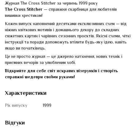
Журнал The Cross Stitcher за червень 1999 року
The Cross Stitcher
— справжня скарбниця для любителів
вишивки хрестиком!
Кожен випуск наповнений десятками ексклюзивних схем — від
ніжних квіткових мотивів і домашнього декору до складних
сюжетних картин і чарівних сезонних проєктів. Якісні схеми, чіткі
інструкції та поради допоможуть втілити будь-яку ідею, навіть
якщо ви початківець.
Це не просто журнал — це джерело натхнення, нових технік і
приємних вечорів за улюбленим хобі.
Відкрийте для себе світ яскравих візерунків і створіть
справжні шедеври своїми руками!
Характеристики
Рік випуску
1999
Відгуки