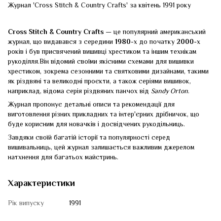
Журнал 'Cross Stitch & Country Crafts' за квітень 1991 року
Cross Stitch & Country Crafts
— це популярний американський
журнал, що видавався з середини
1980
-х до початку
2000
-х
років і був присвячений вишивці хрестиком та іншим технікам
рукоділля.Він відомий своїми якісними схемами для вишивки
хрестиком, зокрема сезонними та святковими дизайнами, такими
як різдвяні та великодні проєкти, а також серіями вишивок,
наприклад, відома серія різдвяних панчох від
Sandy Orton
.
Журнал пропонує детальні описи та рекомендації для
виготовлення різних прикладних та інтер'єрних дрібничок, що
буде корисним для новачків і досвідчених рукодільниць.
Завдяки своїй багатій історії та популярності серед
вишивальниць, цей журнал залишається важливим джерелом
натхнення для багатьох майстринь.
Характеристики
Рік випуску
1991