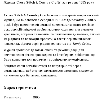
Журнал 'Cross Stitch & Country Crafts' за грудень 1995 року
Cross Stitch & Country Crafts
— це популярний американський
журнал, що видавався з середини
1980
-х до початку
2000
-х
років і був присвячений вишивці хрестиком та іншим технікам
рукоділля.Він відомий своїми якісними схемами для вишивки
хрестиком, зокрема сезонними та святковими дизайнами, такими
як різдвяні та великодні проєкти, а також серіями вишивок,
наприклад, відома серія різдвяних панчох від
Sandy Orton
.
Журнал пропонує детальні описи та рекомендації для
виготовлення різних прикладних та інтер'єрних дрібничок, що
буде корисним для новачків і досвідчених рукодільниць.
Завдяки своїй багатій історії та популярності серед
вишивальниць, цей журнал залишається важливим джерелом
натхнення для багатьох майстринь.
Характеристики
Рік випуску
1995