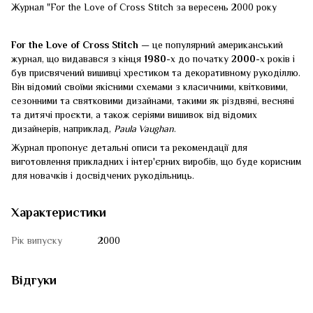
Журнал "For the Love of Cross Stitch за вересень 2000 року
For the Love of Cross Stitch
— це популярний американський
журнал, що видавався з кінця
1980
-х до початку
2000
-х років і
був присвячений вишивці хрестиком та декоративному рукоділлю.
Він відомий своїми якісними схемами з класичними, квітковими,
сезонними та святковими дизайнами, такими як різдвяні, весняні
та дитячі проєкти, а також серіями вишивок від відомих
дизайнерів, наприклад,
Paula Vaughan
.
Журнал пропонує детальні описи та рекомендації для
виготовлення прикладних і інтер'єрних виробів, що буде корисним
для новачків і досвідчених рукодільниць.
Характеристики
Рік випуску
2000
Відгуки