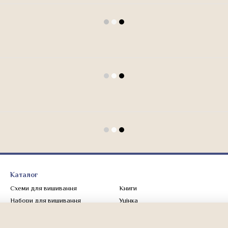
Каталог
Схеми для вишивання
Книги
Набори для вишивання
Уцінка