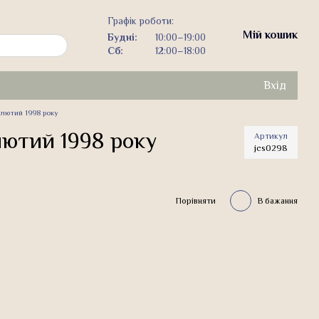
Графік роботи:
Мій кошик
Будні:
10:00–19:00
Сб:
12:00–18:00
Вхід
 лютий 1998 року
 лютий 1998 року
Артикул
jcs0298
Порівняти
В бажання