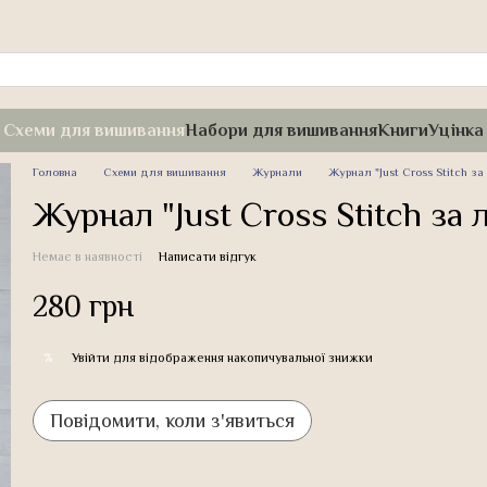
Схеми для вишивання
Набори для вишивання
Книги
Уцінка
Головна
Схеми для вишивання
Журнали
Журнал "Just Cross Stitch за
Журнал "Just Cross Stitch за
Немає в наявності
Написати відгук
280 грн
Увійти
для відображення накопичувальної знижки
%
Повідомити, коли з'явиться