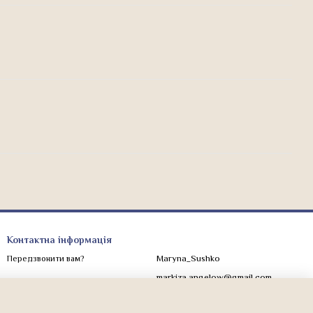
Контактна інформація
Maryna_Sushko
Передзвонити вам?
markiza.angelow@gmail.com