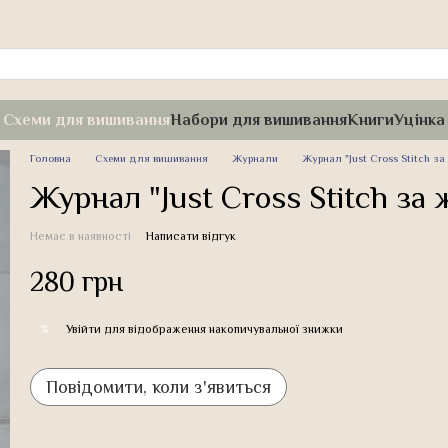
Схеми для вишивання
Набори для вишивання
Книги
Уцінка
Головна
Схеми для вишивання
Журнали
Журнал "Just Cross Stitch за
Журнал "Just Cross Stitch за
Немає в наявності
Написати відгук
280 грн
Увійти
для відображення накопичувальної знижки
%
Повідомити, коли з'явиться