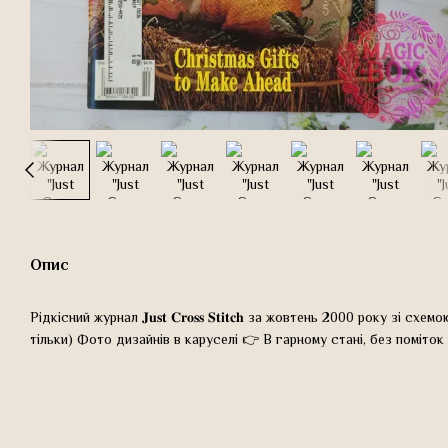
Опис
Рідкісний журнал 𝐉𝐮𝐬𝐭 𝐂𝐫𝐨𝐬𝐬 𝐒𝐭𝐢𝐭𝐜𝐡 за жовтень 2000 року з
тільки) Фото дизайнів в каруселі 👉 В гарному стані, без поміток