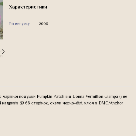
Характеристики
Рік випуску
2000
і схемою чарівної подушки Pumpkin Patch від Donna Vermillion Giampa (і не
 і надривів 🎁 66 сторінок, схеми чорно-білі, ключ в DMC/Anchor