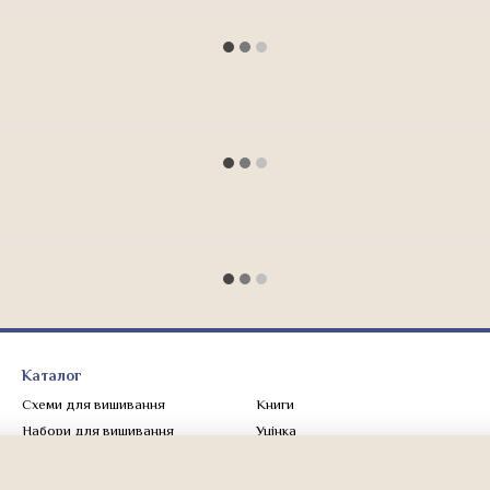
Каталог
Схеми для вишивання
Книги
Набори для вишивання
Уцінка