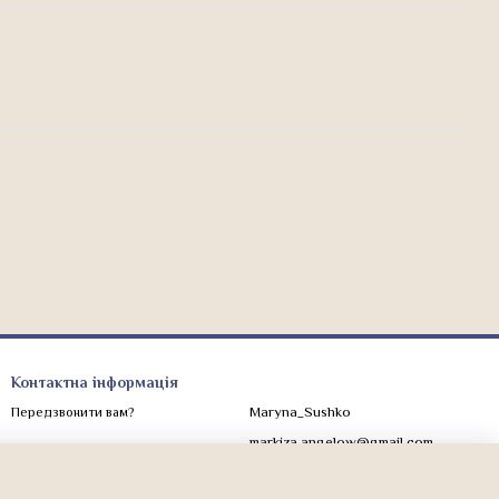
Контактна інформація
Maryna_Sushko
Передзвонити вам?
markiza.angelow@gmail.com